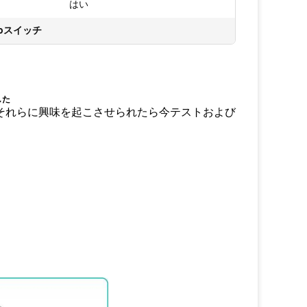
:
はい
toスイッチ
した
今
それらに興味を起こさせられたら
テストおよび