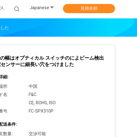
Japanese
ス
見積依頼
ました
mの幅はオプティカル スイッチのによビーム検出
電センサーに細長い穴をつけました
詳細:
場所:
中国
ド名:
F&C
CE, ROHS, ISO
番号:
FC-SPX310P
配送条件:
文数量:
交渉可能