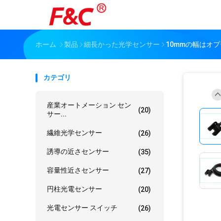
ホーム
製品
細長かった光学センサー
10mmの幅はオ
カテゴリ
産業オートメーション セン
(20)
サー...
繊維光学センサー
(26)
誘導の近さセンサー
(35)
容量性近さセンサー
(27)
円柱光電センサー
(20)
光電センサー スイッチ
(26)