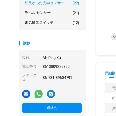
細長かった光学センサー
(22)
ラベル センサー
(21)
電気磁気スイッチ
(12)
接触
接触:
Mr. Ping Xu
電話番号:
8613809275350
詳細情
ファック
86-731-89604791
ス:
電
出
連絡先
操