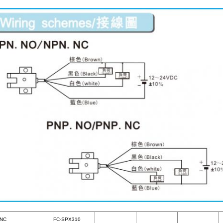
.NC
FC-SPX310