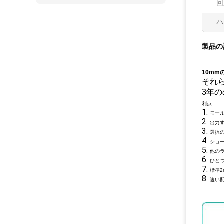
回
ハ
製品の
10m
それ
3年
利点
1.
モー
2.
出力
3.
選択
4.
ショ
5.
他の
6.
ひと
7.
標準
8.
速い