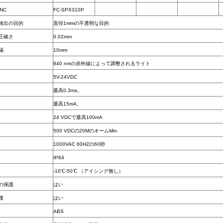
.NC
FC-SPX310P
検出の目的
直径1mmの不透明な目的
正確さ
0.02mm
隔
10mm
940 nmの赤外線によって調整されるライト
5V-24VDC
最高0.3ms。
最高15mA。
24 VDCで最高100mA
500 VDCの20MのオームMin.
1000VAC 60HZの60秒
IP64
-10℃-50℃ （アイシング無し）
の保護
はい
護
はい
ABS