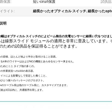
路保護:
短いciruit保護
試供品
イライト:
細長かったオプティカル スイッチ
,
細長かったop
説明
mの幅はオプティカル スイッチのによビーム検出の光電センサーに細長い穴をつけま
らは線形スライド モジュールの適用と非常に普及しています。
得ることができます
ののための試供品を保証
。
ルの容積、ほとんど他より半分と取付けること容易。
する4本のワイヤーはおよびNCの機能とあらゆるセンサー来ません。
のためにミニ タイプ他の多くの。
ーの作業状況へのLEDの表示器。
ライトによる影響なしで安定した働くこと。
つひとつ個々のパッケージのプロダクト。
2mのケーブル長は他のケーブル長に、カスタマイズできます。
配達は3日以内に、共通順序出荷します。