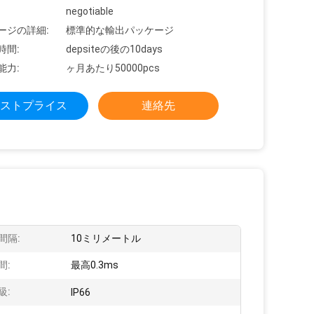
negotiable
ージの詳細:
標準的な輸出パッケージ
時間:
depsiteの後の10days
能力:
ヶ月あたり50000pcs
ストプライス
連絡先
間隔:
10ミリメートル
間:
最高0.3ms
級:
IP66