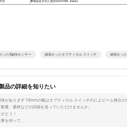
方法
事前設定された直径3mm*2M/- 4wires
かったoptoセンサー
細長かったオプティカル スイッチ
細長かった
製品の詳細を知りたい
興味があります 10mmの幅はオプティカル スイッチのによビーム検出
、数量、素材などの詳細を送っていただけませんか。
りがとう！
返事を待って。