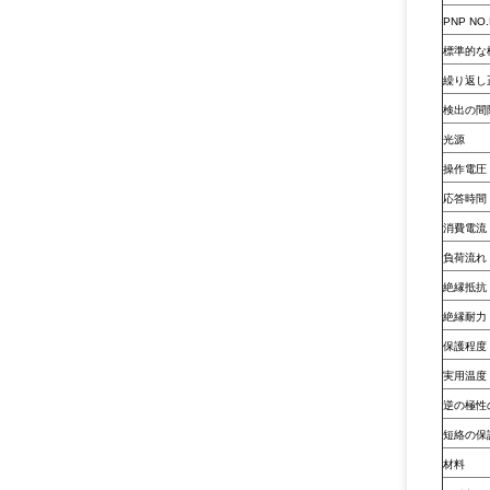
PNP NO
標準的な
繰り返し
検出の間
光源
操作電圧
応答時間
消費電流
負荷流れ
絶縁抵抗
絶縁耐力
保護程度
実用温度
逆の極性
短絡の保
材料