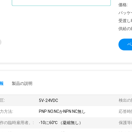
価格:
パッケ
受渡し
供給の
ベ
報
製品の説明
圧:
検出の
5V-24VDC
力方法:
PNP NO.NCかNPN NC無し
応答時
作の臨時雇用者。:
-10に60℃ （凝縮無し）
保護等