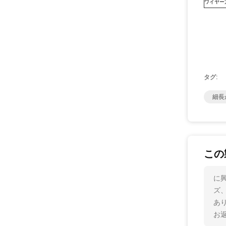
ワイヤー
タグ:
細長
この
に
ズ
あ
お