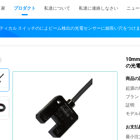
家
プロダクト
私達について
私達に連絡しなさい
ニュー
プティカル スイッチのによビーム検出の光電センサーに細長い穴をつけ
10m
の光
商品の
起源の
ブラン
証明:
モデル
お支払
最小注