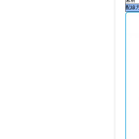
素材
配線