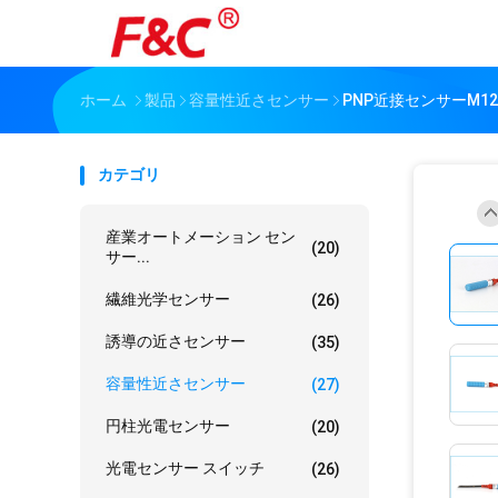
ホーム
製品
容量性近さセンサー
PNP近接センサーM12
カテゴリ
産業オートメーション セン
(20)
サー...
繊維光学センサー
(26)
誘導の近さセンサー
(35)
容量性近さセンサー
(27)
円柱光電センサー
(20)
光電センサー スイッチ
(26)