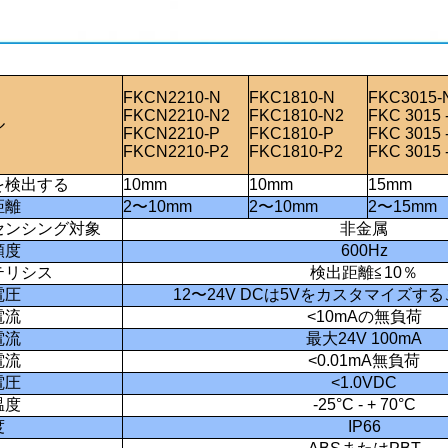
FKCN2210-N
FKC1810-N
FKC3015-
FKCN2210-N2
FKC1810-N2
FKC
3015
ル
FKCN2210-P
FKC1810-P
FKC
3015
FKCN2210-P2
FKC1810-P2
FKC
3015
を検出する
10mm
10mm
15mm
距離
2〜10mm
2〜10mm
2〜15mm
センシング対象
非金属
頻度
600Hz
テリシス
検出距離≦10％
電圧
12〜24V DCは5Vをカスタマイズす
電流
<10mAの無負荷
電流
最大24V 100mA
電流
<0.01mA無負荷
電圧
<1.0VDC
温度
-25°C - + 70°C
度
IP66