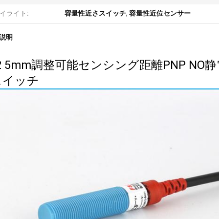
イライト:
容量性近さスイッチ
,
容量性近位センサー
説明
2 5mm調整可能センシング距離PNP N
スイッチ