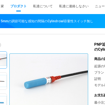
家
プロダクト
私達について
私達に連絡しなさい
ニュー
 5mmの調節可能な感知の間隔のCylindrcial容量性スイッチ無し
PNP
のCyl
商品の
起源の
ブラン
証明:
モデル
お支払
最小注