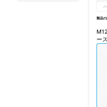
ハ
製品の
M1
ー