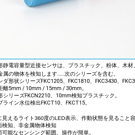
形静電容量型近接センサは、プラスチック、粉体、木材
金属の物体を検知します......次のシリーズを含む、
ダ形状シリーズFKC1205、FKC1810、FKC3430、FKC301
離5mm / 10mm / 15mm / 30mm。
形シリーズFKCN2210、10mm検知プラスチック。
ライン水位検出FKCT10、FKCT15。
目に見えるライト360度のLED表示、作動状態を見ること
液面検知、非金属物体検知
調節可能なセンシング範囲、操作が簡単。