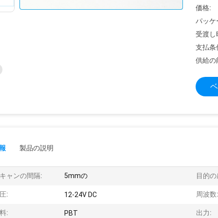
価格:
パッケ
受渡し
支払条
供給の
ベ
報
製品の説明
キャンの間隔:
5mmの
目的の
圧:
周波数
12-24V DC
料:
出力:
PBT