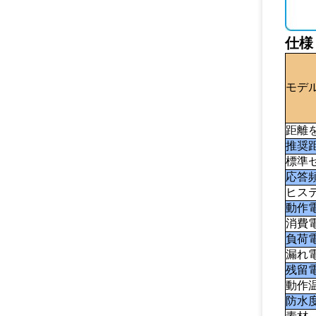
仕様
モデ
距離
推奨
標準
応答
ヒス
動作
消費
負荷
漏れ
残留
動作
防水