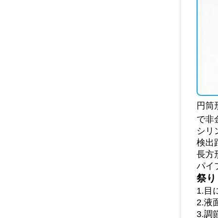
円筒
で非
シリン
検出距
長方
パイプ
祭り
1.
2.
3.