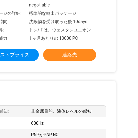
negotiable
ージの詳細:
標準的な輸出パッケージ
時間:
沈殿物を受け取った後 10days
件:
トン/ Tは、ウェスタンユニオン
能力:
1 ヶ月あたりの 10000 PC
ストプライス
連絡先
感知:
非金属目的、液体レベルの感知
:
600Hz
PNPかPNP NC