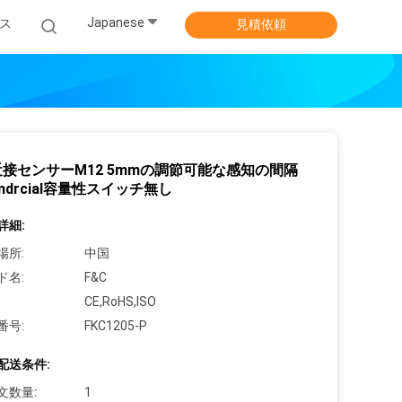
Japanese
ス
見積依頼
近接センサーM12 5mmの調節可能な感知の間隔
indrcial容量性スイッチ無し
詳細:
場所:
中国
ド名:
F&C
CE,RoHS,ISO
番号:
FKC1205-P
配送条件:
文数量:
1