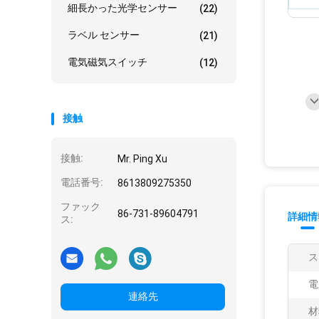
細長かった光学センサー
(22)
ラベル センサー
(21)
電気磁気スイッチ
(12)
接触
接触:
Mr. Ping Xu
電話番号:
8613809275350
ファック
86-731-89604791
詳細情
ス:
ス
電
連絡先
材