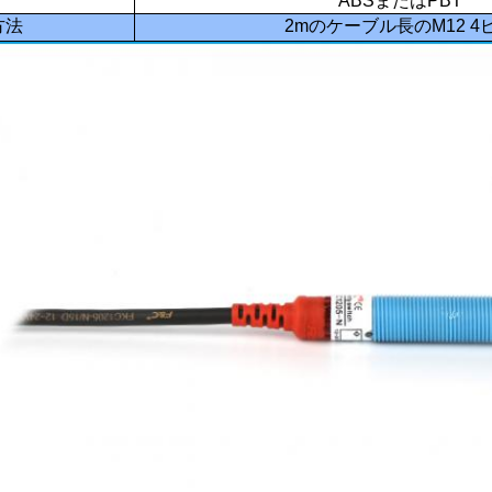
ABSまたはPBT
方法
2mのケーブル長のM12 4