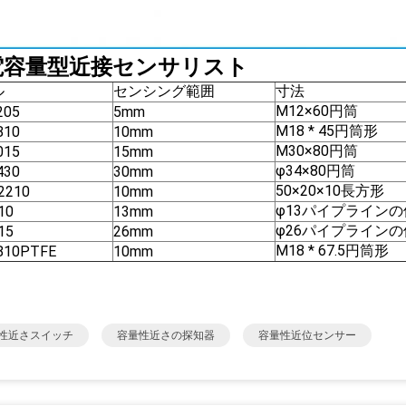
電容量型近接センサリスト
ル
センシング範囲
寸法
M12×60円筒
205
5mm
M18 * 45円筒形
810
10mm
M30×80円筒
015
15mm
φ34×80円筒
430
30mm
50×20×10長方形
2210
10mm
φ13パイプライン
10
13mm
φ26パイプライン
15
26mm
M18 * 67.5円筒形
810PTFE
10mm
性近さスイッチ
容量性近さの探知器
容量性近位センサー